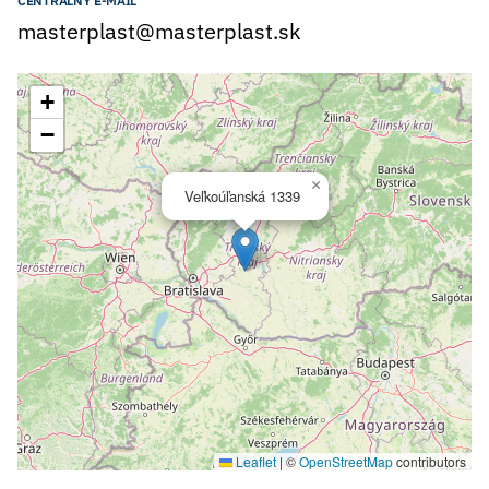
CENTRÁLNY E-MAIL
masterplast@masterplast.sk
+
−
×
Veľkoúľanská 1339
Leaflet
|
©
OpenStreetMap
contributors