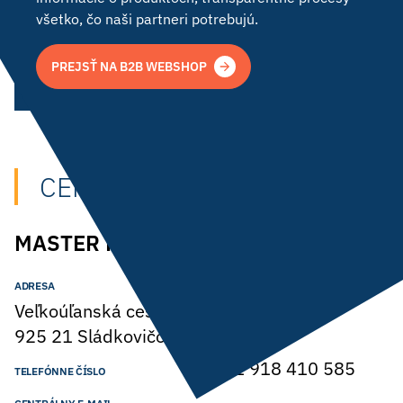
všetko, čo naši partneri potrebujú.
PREJSŤ NA B2B WEBSHOP
CENTRÁLNE
KONTAKTY
MASTER PLAST s.r.o.
ADRESA
Veľkoúľanská cesta 1339,
925 21 Sládkovičovo, Slovensko
+421 918 410 585
TELEFÓNNE ČÍSLO