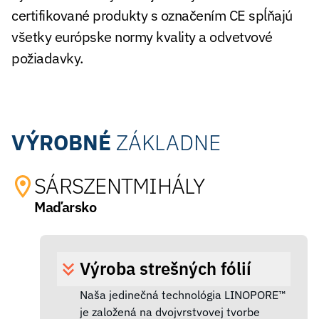
certifikované produkty s označením CE spĺňajú
všetky európske normy kvality a odvetvové
požiadavky.
VÝROBNÉ
ZÁKLADNE
SÁRSZENTMIHÁLY
Maďarsko
Výroba strešných fólií
Naša jedinečná technológia LINOPORE™
je založená na dvojvrstvovej tvorbe