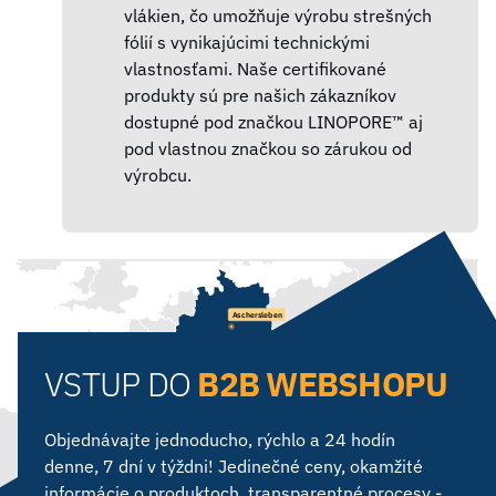
vlákien, čo umožňuje výrobu strešných
fólií s vynikajúcimi technickými
vlastnosťami. Naše certifikované
produkty sú pre našich zákazníkov
dostupné pod značkou LINOPORE™ aj
pod vlastnou značkou so zárukou od
výrobcu.
Aschersleben
VSTUP DO
B2B WEBSHOPU
Kál
Sárszentmihály
Calerno
Csór
Zalaegerszeg
Objednávajte jednoducho, rýchlo a 24 hodín
Subotica
denne, 7 dní v týždni! Jedinečné ceny, okamžité
informácie o produktoch, transparentné procesy -