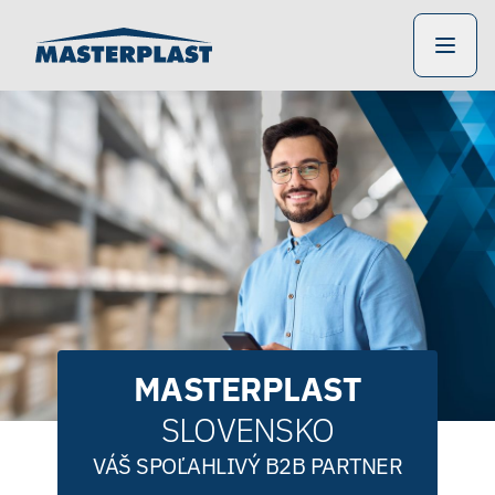
masterplastsrl.sk
NAVIG
PRODUKTY A SLUŽBY
O NÁS
VÝROBA
CENTRÁLNE KONTAKTY
MASTERPLAST
SLOVENSKO
VÁŠ SPOĽAHLIVÝ B2B PARTNER